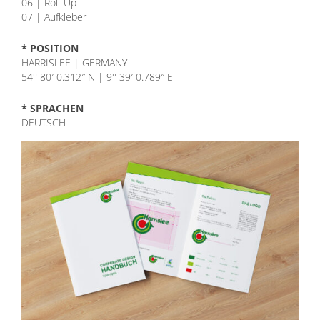
06 | Roll-Up
07 | Aufkleber
* POSITION
HARRISLEE | GERMANY
54° 80′ 0.312″ N | 9° 39′ 0.789″ E
* SPRACHEN
DEUTSCH