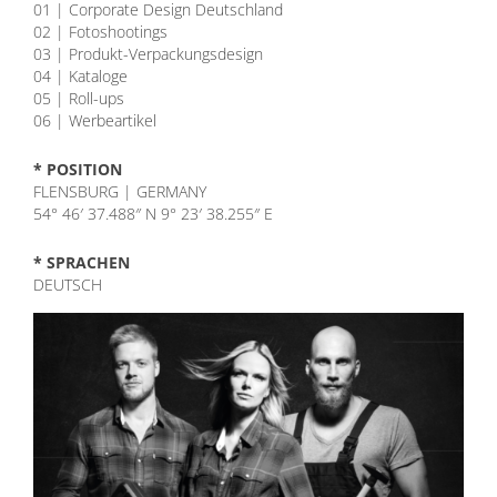
01 | Corporate Design Deutschland
02 | Fotoshootings
03 | Produkt-Verpackungsdesign
04 | Kataloge
05 | Roll-ups
06 | Werbeartikel
* POSITION
FLENSBURG | GERMANY
54° 46′ 37.488″ N 9° 23′ 38.255″ E
* SPRACHEN
DEUTSCH