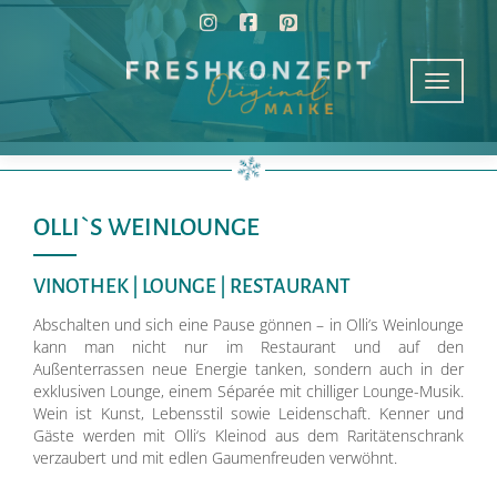
Schalte 
OLLI`S WEINLOUNGE
VINOTHEK | LOUNGE | RESTAURANT
Abschalten und sich eine Pause gönnen – in Olli’s Weinlounge
kann man nicht nur im Restaurant und auf den
Außenterrassen neue Energie tanken, sondern auch in der
exklusiven Lounge, einem Séparée mit chilliger Lounge-Musik.
Wein ist Kunst, Lebensstil sowie Leidenschaft. Kenner und
Gäste werden mit Olli‘s Kleinod aus dem Raritätenschrank
verzaubert und mit edlen Gaumenfreuden verwöhnt.