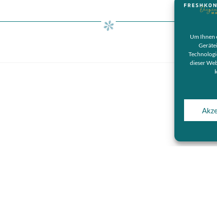
Um Ihnen e
Geräte
Technologi
dieser Web
Akze